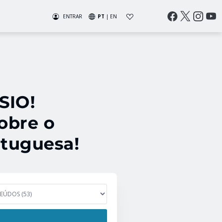
ENTRAR
PT
|
EN
SIO!
obre o
rtuguesa!