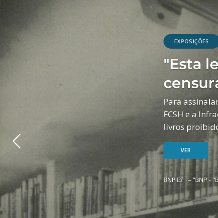
EXPOSIÇÕES
...Temp
Em 'Tempos de
dos tempos, i
internamento,
VER
Previous
AML
– “ “Passa
fotografia de Jos