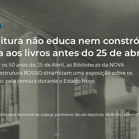
os de cura
 Cura' explora-se as respostas às doenças através
ncidindo sobre métodos de contenção, estruturas de
 tratamento e cura.
geiros do navio Lanfranc no Lazareto de Lisboa, durante um surto de febr
hua Benoliel. Cota: PT/AMLSB/CMLSBAH/PCSP/004/JBN/000354.